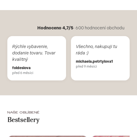
Hodnoceno 4,7/5
· 600 hodnocení obchodu
Rýchle vybavenie,
Všechno, nakupuji tu
dodanie tovaru. Tovar
ráda :)
kvalitný
michaela.petrtylova1
před 9 měsíci
foldesiova
před 6 měsíci
NAŠE OBLÍBENÉ
Bestsellery