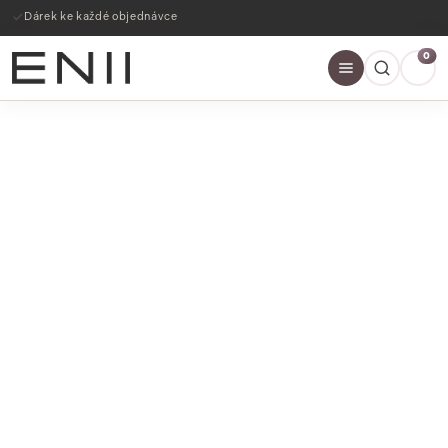
Dárek ke každé objednávce
0
SLEVY AŽ 60%
NAKOUPIT NYNÍ