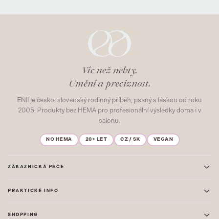
Víc než nehty.
Umění a preciznost.
ENII je česko-slovenský rodinný příběh, psaný s láskou od roku
2005. Produkty bez HEMA pro profesionální výsledky doma i v
salonu.
NO HEMA
20+ LET
CZ / SK
VEGAN
ZÁKAZNICKÁ PÉČE
Kontakt
PRAKTICKÉ INFO
Časté dotazy
Blog & Inspirace
Prodejna: Praha
Mapa stránek
SHOPPING
Prodejna: Uherské Hradiště