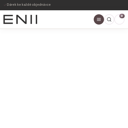
Dárek ke každé objednávce
0
SLEVY AŽ 60%
NAKOUPIT NYNÍ