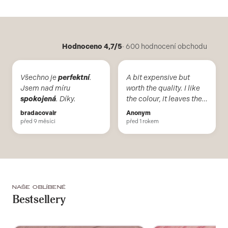
Hodnoceno 4,7/5
· 600 hodnocení obchodu
Všechno je
perfektní
.
A bit expensive but
Jsem nad míru
worth the quality. I like
spokojená
. Díky.
the colour, it leaves the
nail polish even after
bradacovair
Anonym
curing in lamp and
před 9 měsíci
před 1 rokem
doesn't leave uneven
colour lines.
Recommended
NAŠE OBLÍBENÉ
Bestsellery