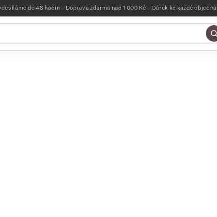
desíláme do 48 hodin
Doprava zdarma nad 1 000 Kč
Dárek ke každé objedn