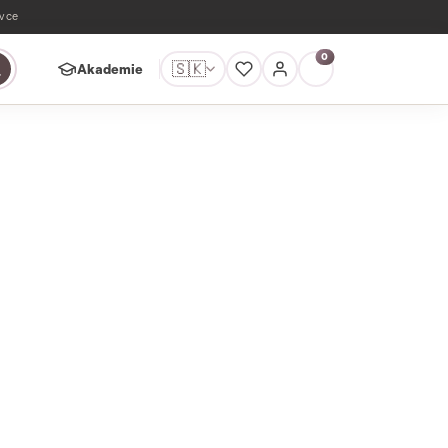
ávce
0
🇸🇰
Akademie