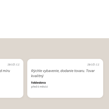
ZBOŽÍ.CZ
ZBOŽÍ.CZ
d míru
Rýchle vybavenie, dodanie tovaru. Tovar
kvalitný
foldesiova
před 6 měsíci