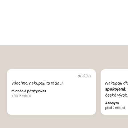
ZBOŽÍ.CZ
Všechno, nakupuji tu ráda :)
Nakupuji dl
spokojená
.
michaela.petrtylova1
české výrob
před 9 měsíci
vždy příjemn
Anonym
že už není o
před 9 měsíci