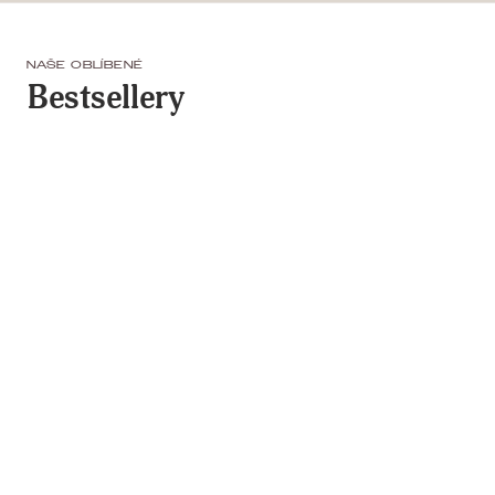
NAŠE OBLÍBENÉ
Bestsellery
Cat Eye Gel 01 Champagne 10 ml
Cat Eye Gel 02 Rose 10 ml
9,39€
9,39€