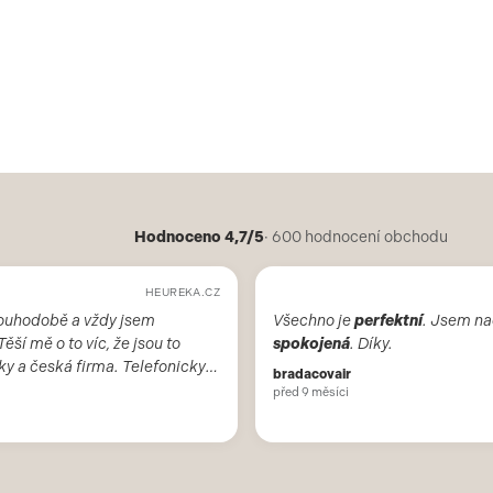
Hodnoceno 4,7/5
· 600 hodnocení obchodu
HEUREKA.CZ
ouhodobě a vždy jsem
Všechno je
perfektní
. Jsem na
 Těší mě o to víc, že jsou to
spokojená
. Díky.
ky a česká firma. Telefonicky
bradacovair
í. Děkuji a doporučuji. Škoda,
před 9 měsíci
bchod v Brně.