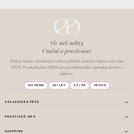
Víc než nehty.
Umění a preciznost.
ENII je česko-slovenský rodinný příběh, psaný s láskou od roku
2005. Produkty bez HEMA pro profesionální výsledky doma i v
salonu.
NO HEMA
20+ LET
CZ / SK
VEGAN
ZÁKAZNICKÁ PÉČE
Kontakt
PRAKTICKÉ INFO
Časté dotazy
Blog & Inspirace
Prodejna: Praha
Mapa stránek
SHOPPING
Prodejna: Uherské Hradiště