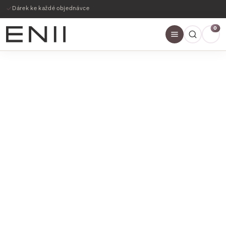
Dárek ke každé objednávce
0
SLEVY AŽ 60%
NAKOUPIT NYNÍ