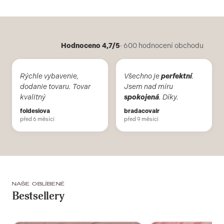
Hodnoceno 4,7/5
· 600 hodnocení obchodu
Rýchle vybavenie,
Všechno je
perfektní
.
dodanie tovaru. Tovar
Jsem nad míru
kvalitný
spokojená
. Díky.
foldesiova
bradacovair
před 6 měsíci
před 9 měsíci
NAŠE OBLÍBENÉ
Bestsellery