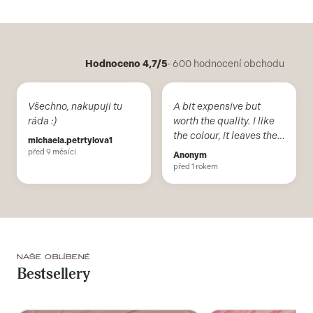
Hodnoceno 4,7/5
· 600 hodnocení obchodu
Všechno, nakupuji tu
A bit expensive but
ráda :)
worth the quality. I like
the colour, it leaves the
michaela.petrtylova1
nail polish even after
před 9 měsíci
Anonym
curing in lamp and
před 1 rokem
doesn't leave uneven
colour lines.
Recommended
NAŠE OBLÍBENÉ
Bestsellery