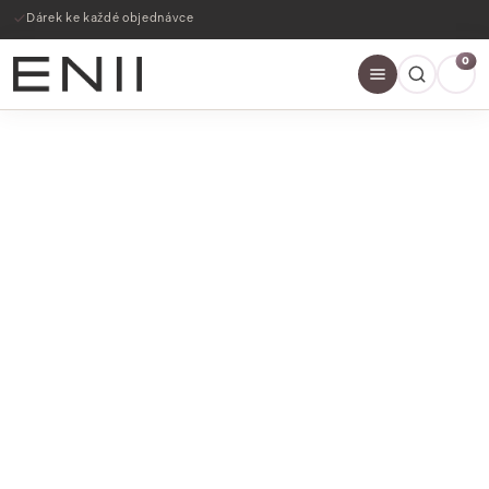
Dárek ke každé objednávce
0
SLEVY AŽ 60%
NAKOUPIT NYNÍ