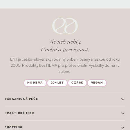
Víc než nehty.
Umění a preciznost.
ENII je česko-slovenský rodinný příběh, psaný s láskou od roku
2005. Produkty bez HEMA pro profesionální výsledky doma i v
salonu.
NO HEMA
20+ LET
CZ / SK
VEGAN
ZÁKAZNICKÁ PÉČE
Kontakt
PRAKTICKÉ INFO
Časté dotazy
Blog & Inspirace
Prodejna: Praha
Mapa stránek
SHOPPING
Prodejna: Uherské Hradiště