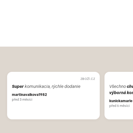
ZBOŽÍ.CZ
Super
komunikacia, rýchle dodanie
Všechno
ch
výborná ko
martinavalkova1982
před 3 měsíci
kunickamarie
před 6 měsíci