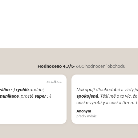
Hodnoceno 4,7/5
· 600 hodnocení obchodu
ZBOŽÍ.CZ
válím
:-)
rychlé
dodání,
Nakupuji dlouhodobě a vždy j
munikace
, prostě
super
:-)
spokojená
. Těší mě o to víc, že
české výrobky a česká firma. 
vždy příjemní. Děkuji a doporu
Anonym
že už není obchod v Brně.
před 9 měsíci