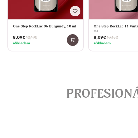
One Step RockLac 06 Burgundy, 10 ml
One Step RockLac 11 Vinta
ml
8,09€
8,09€
10,19€
10,19€
Skladem
Skladem
PROFESION