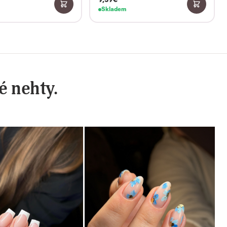
Skladem
é nehty.