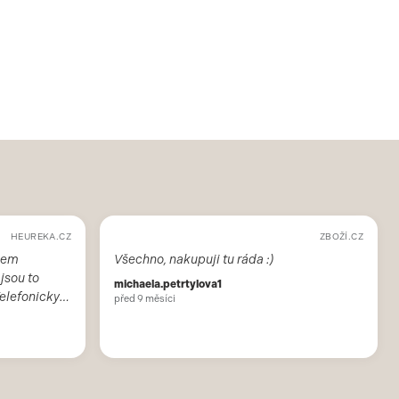
HEUREKA.CZ
ZBOŽÍ.CZ
sem
Všechno, nakupuji tu ráda :)
 jsou to
michaela.petrtylova1
Telefonicky
před 9 měsíci
čuji. Škoda,