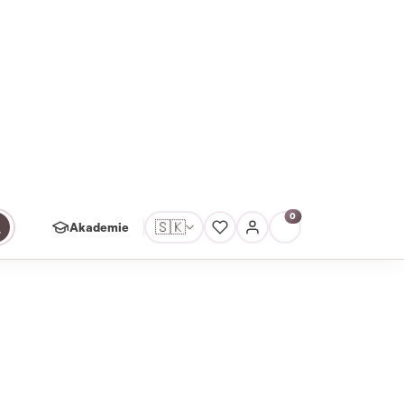
ávce
0
🇸🇰
Akademie