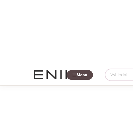
O
Menu
SLEVY AŽ
60%
NAKOUPIT NYNÍ