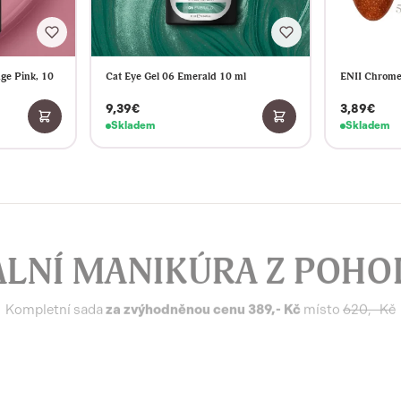
ge Pink, 10
Cat Eye Gel 06 Emerald 10 ml
ENII Chrome
9,39€
3,89€
Skladem
Skladem
ÁLNÍ MANIKÚRA Z POHO
Kompletní sada
za zvýhodněnou cenu 389,- Kč
místo
620,- Kč