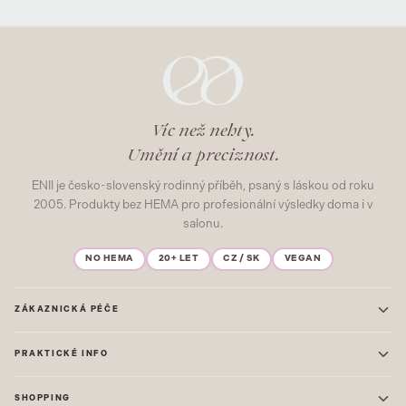
Víc než nehty.
Umění a preciznost.
ENII je česko-slovenský rodinný příběh, psaný s láskou od roku
2005. Produkty bez HEMA pro profesionální výsledky doma i v
salonu.
NO HEMA
20+ LET
CZ / SK
VEGAN
ZÁKAZNICKÁ PÉČE
Kontakt
PRAKTICKÉ INFO
Časté dotazy
Blog & Inspirace
Prodejna: Praha
Mapa stránek
SHOPPING
Prodejna: Uherské Hradiště