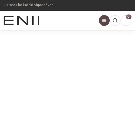
Dárek ke každé objednávce
0
SLEVY AŽ 60%
NAKOUPIT NYNÍ