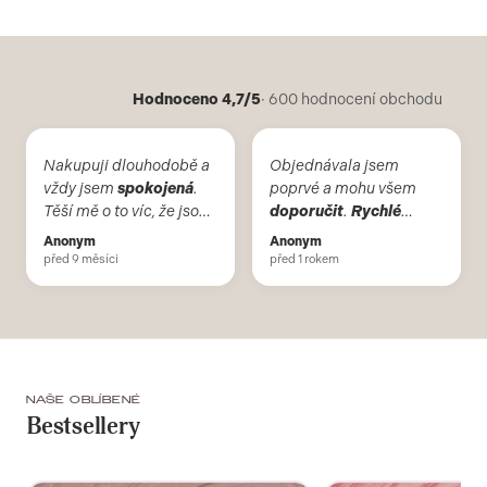
Hodnoceno 4,7/5
· 600 hodnocení obchodu
Nakupuji dlouhodobě a
Objednávala jsem
vždy jsem
spokojená
.
poprvé a mohu všem
Těší mě o to víc, že jsou
doporučit
.
Rychlé
to české výrobky a
vyřízení a doručení mé
Anonym
Anonym
česká firma. Telefonicky
objednavky.
před 9 měsíci
před 1 rokem
vždy příjemní. Děkuji a
doporučuji. Škoda, že už
není obchod v Brně.
NAŠE OBLÍBENÉ
Bestsellery