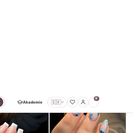
Skladem
é nehty.