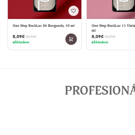
One Step RockLac 06 Burgundy, 10 ml
One Step RockLac 11 Vinta
ml
8,09€
8,09€
10,19€
10,19€
Skladem
Skladem
PROFESION