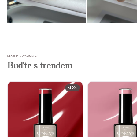
NAŠE NOVINKY
Buďte s trendem
-20%