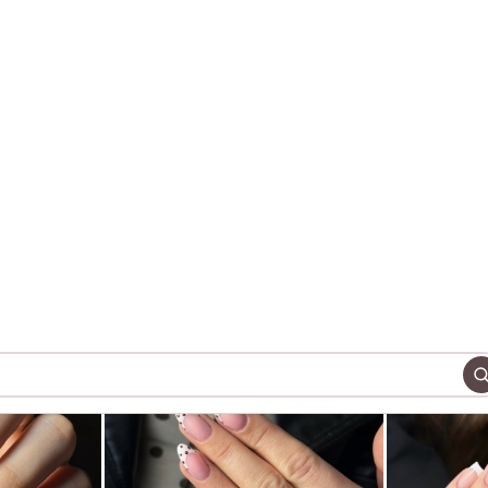
Skladem
Skladem
+ zákazníků miluje své krásn
Sdílejte vaše výtvory s námi: @enii_nails_official