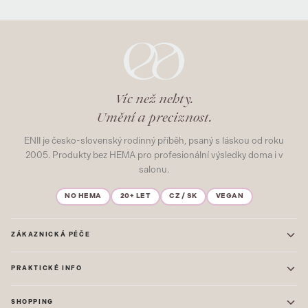
Víc než nehty.
Umění a preciznost.
ENII je česko-slovenský rodinný příběh, psaný s láskou od roku
2005. Produkty bez HEMA pro profesionální výsledky doma i v
salonu.
NO HEMA
20+ LET
CZ / SK
VEGAN
ZÁKAZNICKÁ PÉČE
Kontakt
PRAKTICKÉ INFO
Časté dotazy
Blog & Inspirace
Prodejna: Praha
Mapa stránek
SHOPPING
Prodejna: Uherské Hradiště