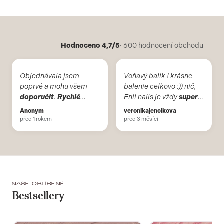
Hodnoceno 4,7/5
· 600 hodnocení obchodu
Objednávala jsem
Voňavý balík ! krásne
poprvé a mohu všem
balenie celkovo :)) nič,
doporučit
.
Rychlé
Enii nails je vždy
super
vyřízení a doručení mé
voľba, používam iba
Anonym
veronikajencikova
objednavky.
tieto produkty už viac
před 1 rokem
před 3 měsíci
ako 10 rokov.
NAŠE OBLÍBENÉ
Bestsellery