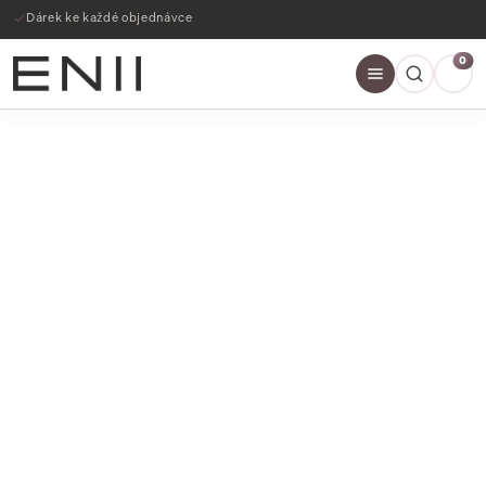
Dárek ke každé objednávce
0
SLEVY AŽ 60%
NAKOUPIT NYNÍ