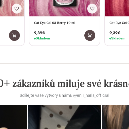
Skladem
Skladem
+ zákazníků miluje své krásn
Sdílejte vaše výtvory s námi: @enii_nails_official