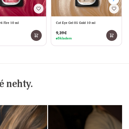
Skladem
é nehty.