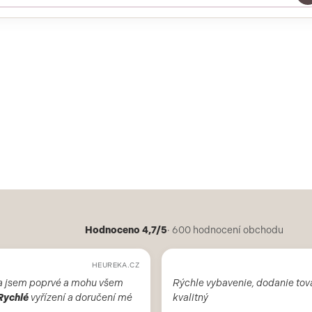
Hodnoceno 4,7/5
· 600 hodnocení obchodu
HEUREKA.CZ
a jsem poprvé a mohu všem
Rýchle vybavenie, dodanie tov
Rychlé
vyřízení a doručení mé
kvalitný
foldesiova
před 6 měsíci