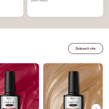
Zobrazit vše
04 Fire 10 ml
Cat Eye Gel 05 Gold 10 ml
9,39€