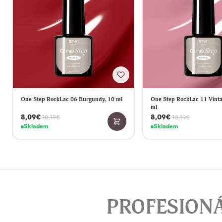
One Step RockLac 06 Burgundy, 10 ml
One Step RockLac 11 Vinta
ml
8,09€
8,09€
10,19€
10,19€
Skladem
Skladem
PROFESION