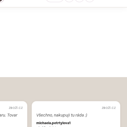
ZBOŽÍ.CZ
ZBOŽÍ.CZ
aru. Tovar
Všechno, nakupuji tu ráda :)
michaela.petrtylova1
před 9 měsíci