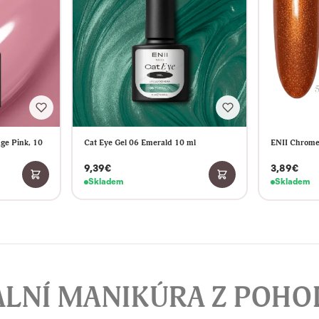
ge Pink, 10
Cat Eye Gel 06 Emerald 10 ml
ENII Chrome
9,39€
3,89€
Skladem
Skladem
ÁLNÍ MANIKÚRA Z POHO
Kompletní sada
za zvýhodněnou cenu 389,- Kč
místo
620,- Kč