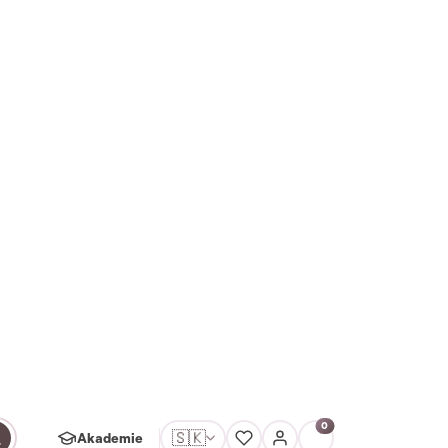
ávce
0
🇸🇰
Akademie