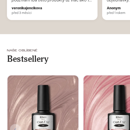
NAŠE OBLÍBENÉ
Bestsellery
Cat Eye Gel 01 Champagne 10 ml
Cat Eye Gel 02 Rose 10 ml
9,39€
9,39€