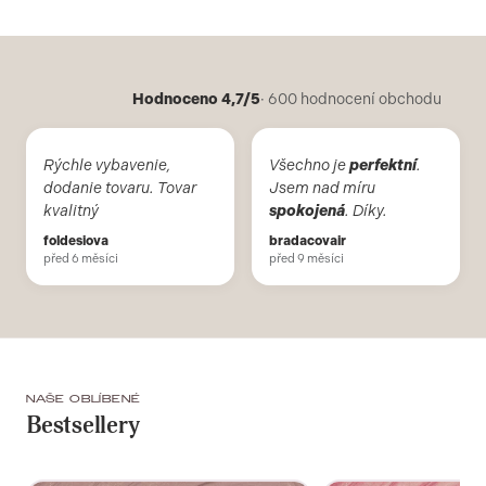
Hodnoceno 4,7/5
· 600 hodnocení obchodu
Rýchle vybavenie,
Všechno je
perfektní
.
dodanie tovaru. Tovar
Jsem nad míru
kvalitný
spokojená
. Díky.
foldesiova
bradacovair
před 6 měsíci
před 9 měsíci
NAŠE OBLÍBENÉ
Bestsellery