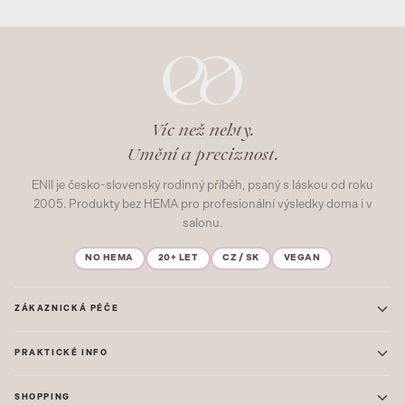
Víc než nehty.
Umění a preciznost.
ENII je česko-slovenský rodinný příběh, psaný s láskou od roku
2005. Produkty bez HEMA pro profesionální výsledky doma i v
salonu.
NO HEMA
20+ LET
CZ / SK
VEGAN
ZÁKAZNICKÁ PÉČE
Kontakt
PRAKTICKÉ INFO
Časté dotazy
Blog & Inspirace
Prodejna: Praha
Mapa stránek
SHOPPING
Prodejna: Uherské Hradiště